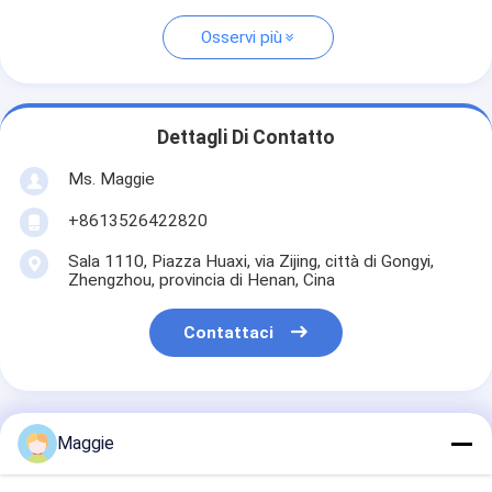
Osservi più
Dettagli Di Contatto
Ms. Maggie
+8613526422820
Sala 1110, Piazza Huaxi, via Zijing, città di Gongyi,
Zhengzhou, provincia di Henan, Cina
Contattaci
Maggie
Ottieni Il Miglior Prezzo Per