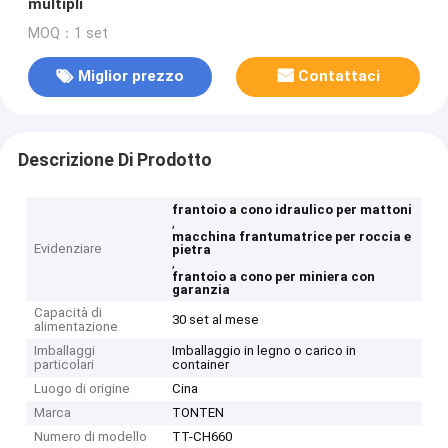
multipli
MOQ：1 set
Miglior prezzo
Contattaci
Descrizione Di Prodotto
frantoio a cono idraulico per mattoni
,
macchina frantumatrice per roccia e
Evidenziare
pietra
,
frantoio a cono per miniera con
garanzia
Capacità di
30 set al mese
alimentazione
Imballaggi
Imballaggio in legno o carico in
particolari
container
Luogo di origine
Cina
Marca
TONTEN
Numero di modello
TT-CH660