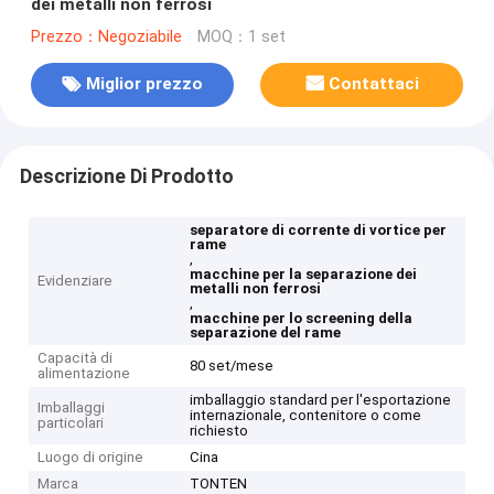
dei metalli non ferrosi
Prezzo：Negoziabile
MOQ：1 set
Miglior prezzo
Contattaci
Descrizione Di Prodotto
separatore di corrente di vortice per
rame
,
macchine per la separazione dei
Evidenziare
metalli non ferrosi
,
macchine per lo screening della
separazione del rame
Capacità di
80 set/mese
alimentazione
imballaggio standard per l'esportazione
Imballaggi
internazionale, contenitore o come
particolari
richiesto
Luogo di origine
Cina
Marca
TONTEN