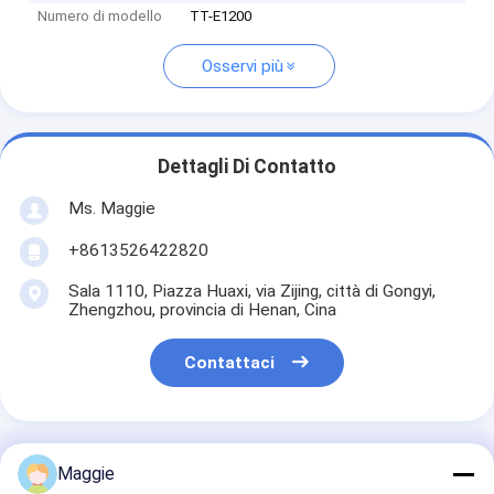
Numero di modello
TT-E1200
Osservi più
Dettagli Di Contatto
Ms. Maggie
+8613526422820
Sala 1110, Piazza Huaxi, via Zijing, città di Gongyi,
Zhengzhou, provincia di Henan, Cina
Contattaci
Maggie
Ottieni Il Miglior Prezzo Per