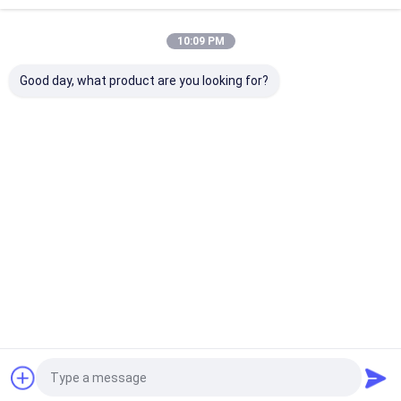
10:09 PM
Separatori di corrente di
vortice per la separazione
Good day, what product are you looking for?
dei metalli non ferrosi
Continua
Prodotti Raccomandati
Casa
Circa noi
Desktop Site
Mappa del sito
Norme sulla privacy
Qualità
Impianto di riciclaggio di rifiuti
Fabbrica cinese.Copyright ©
2026 TONTEN MACHINERY LIMITED. All Rights Reserved.