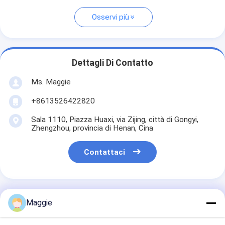
Osservi più
Dettagli Di Contatto
Ms. Maggie
+8613526422820
Sala 1110, Piazza Huaxi, via Zijing, città di Gongyi,
Zhengzhou, provincia di Henan, Cina
Contattaci
Maggie
Ottieni Il Miglior Prezzo Per