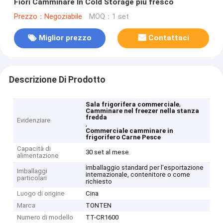
Fiori Camminare In Cold Storage più fresco
Prezzo：Negoziabile
MOQ：1 set
Miglior prezzo
Contattaci
Descrizione Di Prodotto
,
Sala frigorifera commerciale
Camminare nel freezer nella stanza
fredda
Evidenziare
,
Commerciale camminare in
frigorifero Carne Pesce
Capacità di
30 set al mese
alimentazione
imballaggio standard per l'esportazione
Imballaggi
internazionale, contenitore o come
particolari
richiesto
Luogo di origine
Cina
Marca
TONTEN
Numero di modello
TT-CR1600