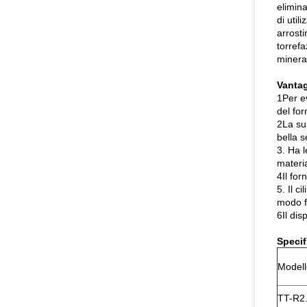
elimina
di util
arrosti
torrefa
mineral
Vantag
1Per ev
del for
2La sup
bella 
3. Ha l
materia
4Il fo
5. Il c
modo fl
6Il dis
Specif
Modell
TT-R2