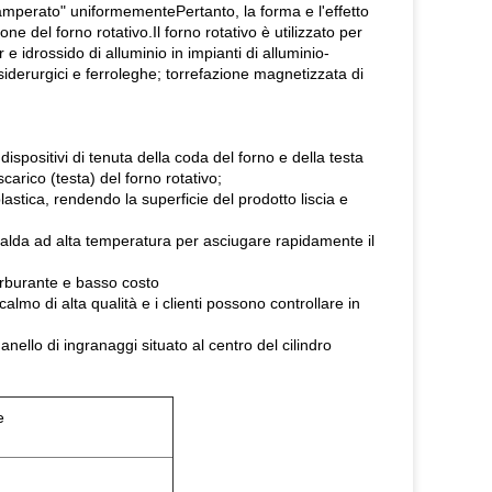
"camperato" uniformementePertanto, la forma e l'effetto
ne del forno rotativo.Il forno rotativo è utilizzato per
er e idrossido di alluminio in impianti di alluminio-
siderurgici e ferroleghe; torrefazione magnetizzata di
dispositivi di tenuta della coda del forno e della testa
scarico (testa) del forno rotativo;
lastica, rendendo la superficie del prodotto liscia e
a calda ad alta temperatura per asciugare rapidamente il
arburante e basso costo
calmo di alta qualità e i clienti possono controllare in
l'anello di ingranaggi situato al centro del cilindro
e