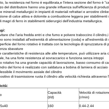
to, la resistenza nel forno è equilibrata,e l'intera sezione del forno è 
izzo del distributore hanno una grande influenza sull'efficienza di produzio
re minerali metallurgici in impianti di materiali refrattari e arrostire clink
zione di calce attiva e dolomite a combustione leggera per stabilimenti 
i magri di ferro in stabilimenti siderurgici dell'industria metallurgica.
gi:
itare che l'aria fredda entri e che fumo e polvere traboccino il cilindro,i 
no sono installati all'estremità di alimentazione (coda) e all'estremità di 
erficie del forno rotativo è trattata con la tecnologia di spruzzatura di p
senza sbavature
e caratteristiche di resistenza alle alte temperature, può utilizzare ari
le, ha una forte resistenza al sovraccarico e funziona senza intoppi
rno rotativo ha una grande capacità di lavorazione, basso consumo di c
ilindro del forno è realizzato con saldatura a bobina di lamiera di acciaio 
essibile il movimento assiale del cilindro
positivo di trasmissione ruota il cilindro alla velocità richiesta attraverso 
icità:
Capacità
Velocità di rotazion
o
(t/d)
(r/min)
.5x40
160
0.44-2.44