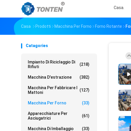
Casa.
Casa
Prodotti
Macchina Per Forno
Forno Rotante
Fo
Catagories
Impianto Di Riciclaggio Di
(218)
Rifiuti
Macchina D'estrazione
(382)
Macchina Per Fabbricare I
(127)
Mattoni
Macchina Per Forno
(33)
Apparecchiature Per
(61)
Asciugatrici
Macchina Di Imballaggio
(33)