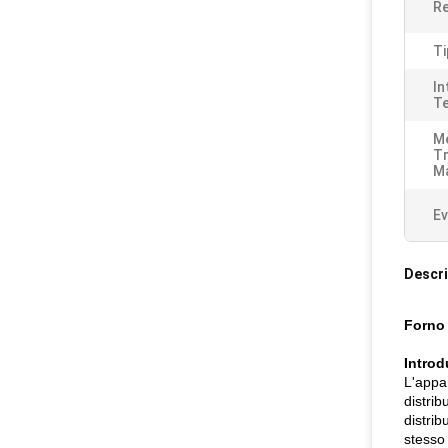
Re
Ti
In
T
M
Tr
Ma
Ev
Descri
Forno 
Introd
L'appa
distrib
distrib
stesso 