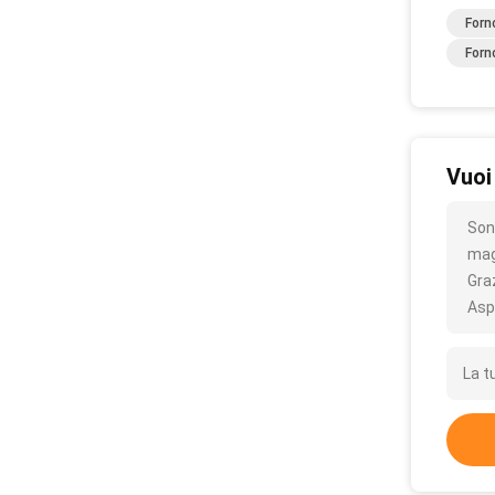
Forn
Forn
Vuoi
Son
mag
Gra
Asp