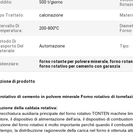
ddito:
500 t/giorno
Rotazi
po Trattato:
calcinazione
Materi
tervallo Di
Diamet
200-800°C
emperatura:
Forno:
etodo Di
asporto Del
Automazione
Tipo:
teriale:
forno rotante per polvere minerale
,
forno rotan
idenziare:
forno rotativo per cemento con garanzia
zione di prodotto
rotativo di cemento in polvere minerale Forno rotativo di torrefaz
uzione della caldaia rotativa:
recchiatura ausiliaria principale del forno rotativo TONTEN machine li
utore, il dispositivo di alimentazione dell'aria, il dispositivo di combustion
uzione del forno rotativo è molto importante perché quando il combustibi
tempo, la distribuzione ragionevole della carica nel forno è ottenuta attr