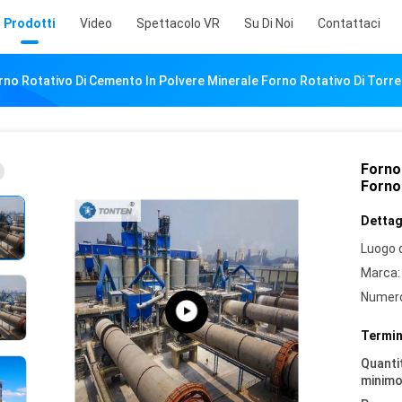
Prodotti
Video
Spettacolo VR
Su Di Noi
Contattaci
rno Rotativo Di Cemento In Polvere Minerale Forno Rotativo Di Torre
Forno 
Forno 
Dettagl
Luogo d
Marca:
Numero
Termin
Quantit
minimo