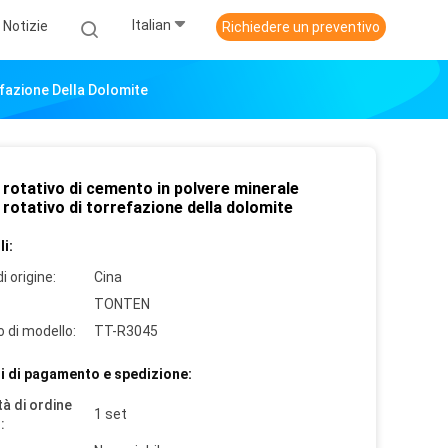
Italian
Notizie
Richiedere un preventivo
fazione Della Dolomite
rotativo di cemento in polvere minerale
rotativo di torrefazione della dolomite
i:
i origine:
Cina
TONTEN
 di modello:
TT-R3045
i di pagamento e spedizione:
à di ordine
1 set
: