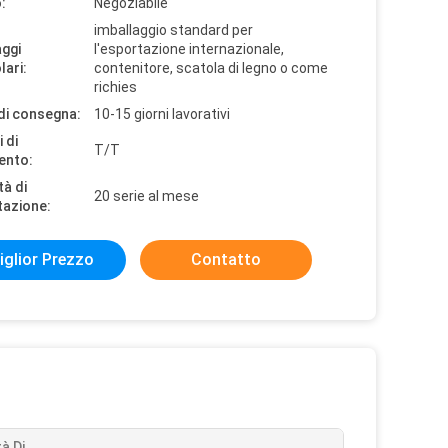
:
Negoziabile
imballaggio standard per
aggi
l'esportazione internazionale,
lari:
contenitore, scatola di legno o come
richies
di consegna:
10-15 giorni lavorativi
 di
T/T
ento:
tà di
20 serie al mese
tazione:
iglior Prezzo
Contatto
à Di