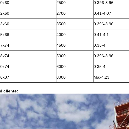
.0x60
2500
0.396-3.96
.2x60
2700
0.41-4.07
.3x60
3500
0.396-3.96
.5x66
4000
0.41-4.1
.7x74
4500
0.35-4
.8x74
5000
0.396-3.96
.0x74
6000
0.35-4
.6x87
8000
Max4.23
el cliente: