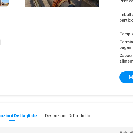
Prezzo
Imball
partico
Tempi 
Termini
pagam
Capaci
alimen
M
azioni Dettagliate
Descrizione Di Prodotto
Velocit